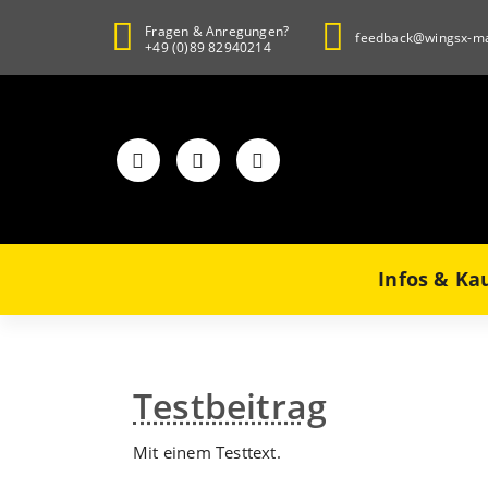
Zum
Fragen & Anregungen?
Inhalt
feedback@wingsx-ma
+49 (0)89 82940214
springen
Infos & Ka
Testbeitrag
Mit einem Testtext.