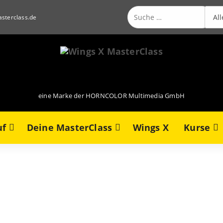
Suche
nach:
sterclass.de
eine Marke der HORNCOLOR Multimedia GmbH
uf
Deine MasterClass
Wings X
Kurse