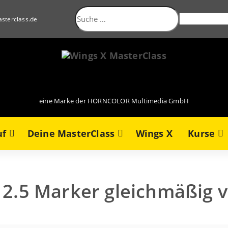
Suche
nach:
sterclass.de
eine Marke der HORNCOLOR Multimedia GmbH
uf
Deine MasterClass
Wings X
Kurse
12.5 Marker gleichmäßig v