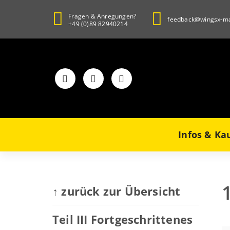
Zum
Inhalt
Fragen & Anregungen?
feedback@wingsx-ma
+49 (0)89 82940214
springen
Infos & Ka
↑ zurück zur Übersicht
Teil III Fortgeschrittenes