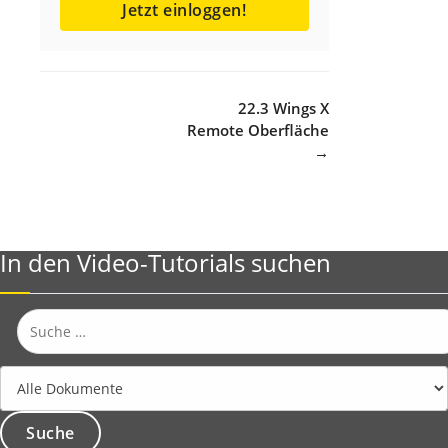
Jetzt einloggen!
Navigation
22.3 Wings X
Remote Oberfläche
→
In den Video-Tutorials suchen
Suche
nach: