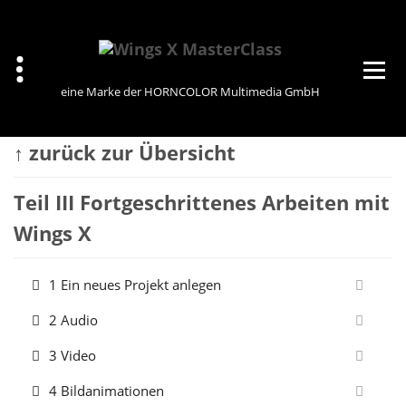
Zum
Inhalt
springen
eine Marke der HORNCOLOR Multimedia GmbH
↑ zurück zur Übersicht
Teil III Fortgeschrittenes Arbeiten mit
Wings X
1 Ein neues Projekt anlegen
2 Audio
3 Video
4 Bildanimationen