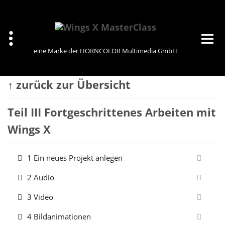
Zum
Inhalt
springen
eine Marke der HORNCOLOR Multimedia GmbH
↑ zurück zur Übersicht
Teil III Fortgeschrittenes Arbeiten mit
Wings X
1 Ein neues Projekt anlegen
2 Audio
3 Video
4 Bildanimationen