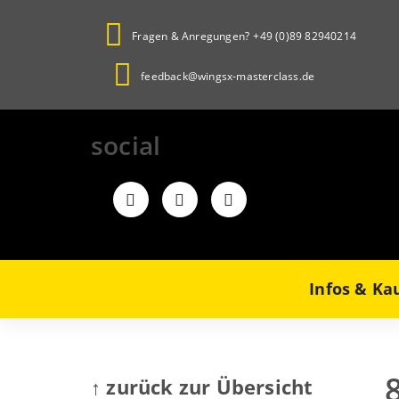
Zum
Inhalt
Fragen & Anregungen?
+49 (0)89 82940214
springen
feedback@wingsx-masterclass.de
social
Infos & Ka
↑ zurück zur Übersicht