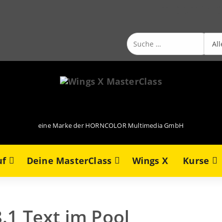
In den Vi
Suche
nach:
eine Marke der HORNCOLOR Multimedia GmbH
uf
Deine MasterClass
Wings X
Kurse
8.1 Text im Pool