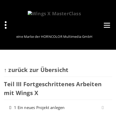
Zum
Inhalt
springen
eine Marke der HORNCOLOR Multimedia GmbH
↑ zurück zur Übersicht
Teil III Fortgeschrittenes Arbeiten
mit Wings X
1 Ein neues Projekt anlegen