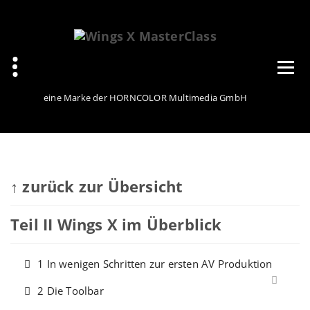
Zum
Inhalt
springen
eine Marke der HORNCOLOR Multimedia GmbH
↑ zurück zur Übersicht
Teil II Wings X im Überblick
1 In wenigen Schritten zur ersten AV Produktion
2 Die Toolbar