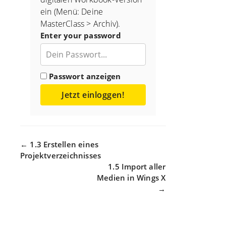
ein (Menü: Deine
MasterClass > Archiv).
Enter your password
Passwort anzeigen
Jetzt einloggen!
Navigation
← 1.3 Erstellen eines
Projektverzeichnisses
1.5 Import aller
Medien in Wings X
→