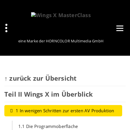
Zum
Inhalt
springen
eine Marke der HORNCOLOR Multimedia GmbH
↑ zurück zur Übersicht
Teil II Wings X im Überblick
1 In wenigen Schritten zur ersten AV Produktion
1.1 Die Programmoberfläche