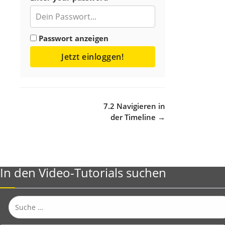
Passwort anzeigen
Jetzt einloggen!
Navigation
7.2 Navigieren in
der Timeline →
In den Video-Tutorials suchen
Suche
nach: