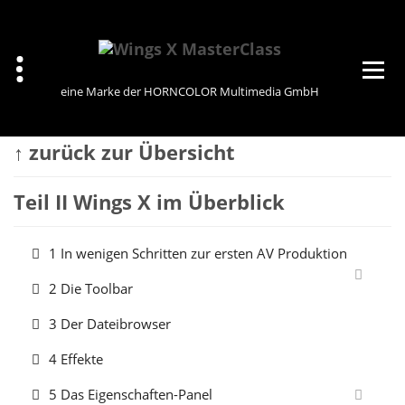
Zum
Inhalt
springen
eine Marke der HORNCOLOR Multimedia GmbH
↑ zurück zur Übersicht
Teil II Wings X im Überblick
1 In wenigen Schritten zur ersten AV Produktion
2 Die Toolbar
3 Der Dateibrowser
4 Effekte
5 Das Eigenschaften-Panel