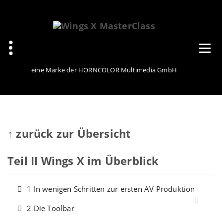
Zum
Inhalt
springen
eine Marke der HORNCOLOR Multimedia GmbH
↑ zurück zur Übersicht
Teil II Wings X im Überblick
1 In wenigen Schritten zur ersten AV Produktion
2 Die Toolbar